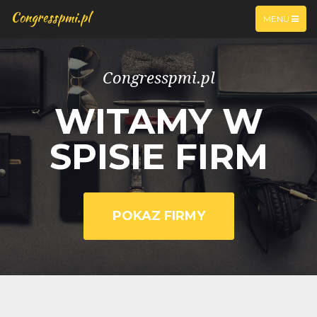
Congresspmi.pl
TOGGLE
MENU
NAVIGATIO
Congresspmi.pl
WITAMY W
SPISIE FIRM
POKAZ FIRMY