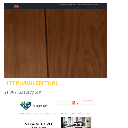
HTTP://KULENTY.PL
21-307, Gąsiary 51A