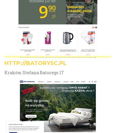
HTTP://BATORYSC.PL
Kraków, Stefana Batorego 17