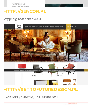
HTTP://SENCOR.PL
Wypędy, Kwietniowa 36
HTTP://RETROFUTUREDESIGN.PL
Kędzierzyn-Koźle, Kozielska nr 1