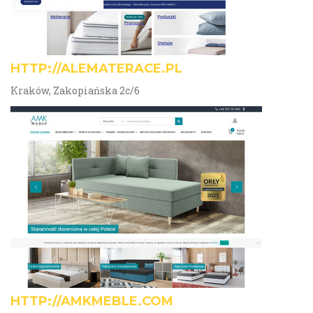
HTTP://ALEMATERACE.PL
Kraków, Zakopiańska 2c/6
HTTP://AMKMEBLE.COM